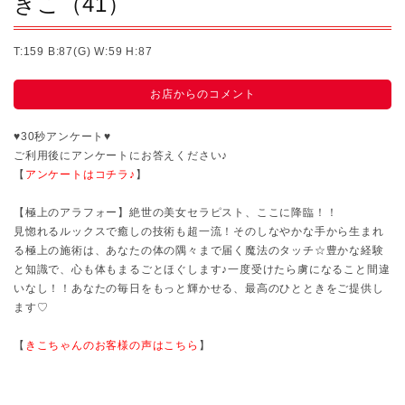
きこ
（41）
T:159
B:87(G)
W:59
H:87
お店からのコメント
♥30秒アンケート♥
ご利用後にアンケートにお答えください♪
【
アンケートはコチラ♪
】
【極上のアラフォー】絶世の美女セラピスト、ここに降臨！！
見惚れるルックスで癒しの技術も超一流！そのしなやかな手から生まれ
る極上の施術は、あなたの体の隅々まで届く魔法のタッチ☆豊かな経験
と知識で、心も体もまるごとほぐします♪一度受けたら虜になること間違
いなし！！あなたの毎日をもっと輝かせる、最高のひとときをご提供し
ます♡
【
きこちゃんのお客様の声はこちら
】